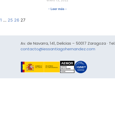
enero 13, 2022
- Leer más -
1
…
25
26
27
Av. de Navarra, 141, Delicias – 50017 Zaragoza · Tel.
contacto@iessantiagohernandez.com