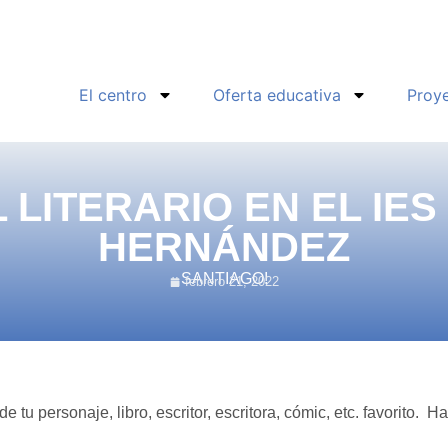
El centro
Oferta educativa
Proy
 LITERARIO EN EL IES
HERNÁNDEZ
SANTIAGO!
febrero 21, 2022
 tu personaje, libro, escritor, escritora, cómic, etc. favorito. 