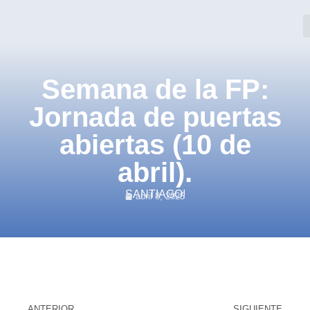
Semana de la FP:
Jornada de puertas
abiertas (10 de
abril).
SANTIAGO!
abril 8, 2025
ANTERIOR
SIGUIENTE