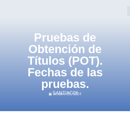
Pruebas de
Obtención de
Títulos (POT).
Fechas de las
pruebas.
SANTIAGO!
octubre 25, 2024