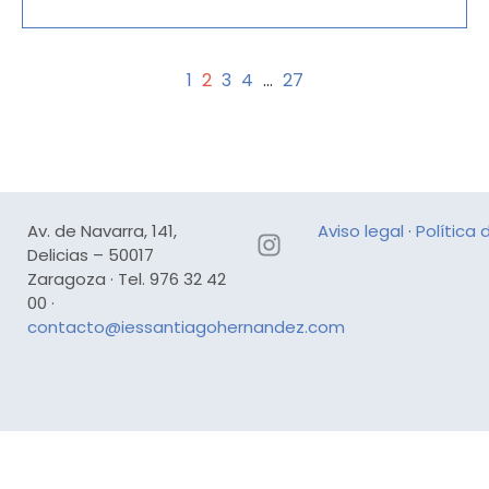
1
2
3
4
…
27
Av. de Navarra, 141,
Aviso legal
·
Política 
Delicias – 50017
Zaragoza · Tel. 976 32 42
00 ·
contacto@iessantiagohernandez.com