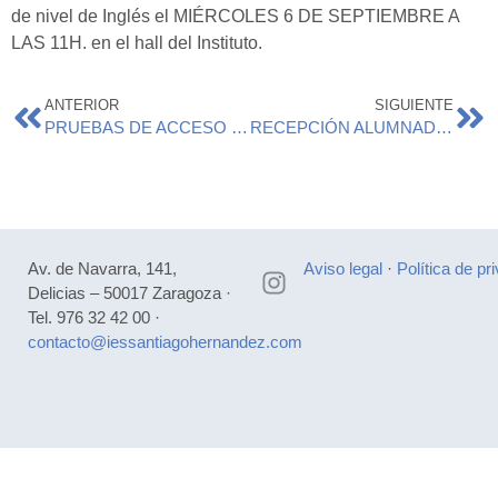
de nivel de Inglés el MIÉRCOLES 6 DE SEPTIEMBRE A
LAS 11H. en el hall del Instituto.
ANTERIOR
SIGUIENTE
PRUEBAS DE ACCESO PARA LA OBTENCION DEL TÍTULO TÉCNICO Y TÉCNICO SUPERIOR 2023
RECEPCIÓN ALUMNADO ESO Y BACHILLERATO CURSO 23/24
Av. de Navarra, 141,
Aviso legal
·
Política de pr
Delicias – 50017 Zaragoza ·
Tel. 976 32 42 00 ·
contacto@iessantiagohernandez.com