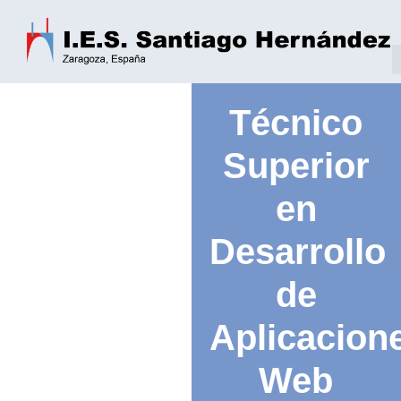
Técnico
Superior
en
Desarrollo
de
Aplicacion
Web