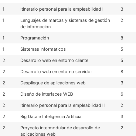
1
Itinerario personal para la empleabilidad I
3
1
Lenguajes de marcas y sistemas de gestión
2
de información
1
Programación
8
1
Sistemas informáticos
5
2
Desarrollo web en entorno cliente
5
2
Desarrollo web en entorno servidor
8
2
Despliegue de aplicaciones web
3
2
Diseño de interfaces WEB
6
2
Itinerario personal para la empleabilidad II
2
2
Big Data e Inteligencia Artificial
3
2
Proyecto intermodular de desarrollo de
2
aplicaciones web