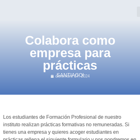
Colabora como
empresa para
prácticas
SANTIAGO!
diciembre 17, 2024
Los estudiantes de Formación Profesional de nuestro
instituto realizan prácticas formativas no remuneradas. Si
tienes una empresa y quieres acoger estudiantes en
prácticas rellena el siguiente formulario y nos pondremos en