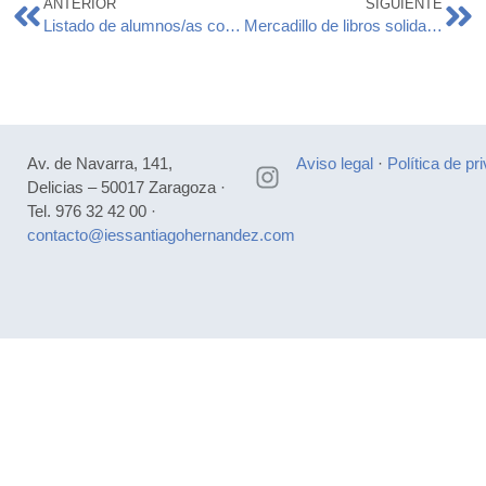
ANTERIOR
SIGUIENTE
Listado de alumnos/as con movilidades de Erasmus+ Superior.
Mercadillo de libros solidario
Av. de Navarra, 141,
Aviso legal
·
Política de pr
Delicias – 50017 Zaragoza ·
Tel. 976 32 42 00 ·
contacto@iessantiagohernandez.com