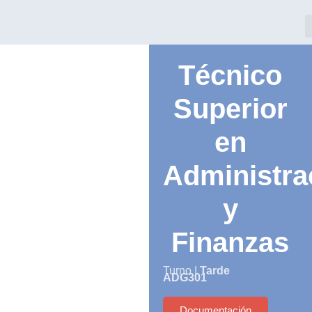
Técnico
Superior
en
Administra
y
Finanzas
Turno |
Tarde
ADG301
Documentación