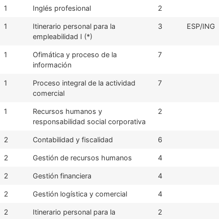
1
Inglés profesional
2
1
Itinerario personal para la
3
ESP/ING
empleabilidad I (*)
1
Ofimática y proceso de la
7
información
1
Proceso integral de la actividad
7
comercial
1
Recursos humanos y
2
responsabilidad social corporativa
2
Contabilidad y fiscalidad
6
2
Gestión de recursos humanos
4
2
Gestión financiera
4
2
Gestión logística y comercial
4
2
Itinerario personal para la
2