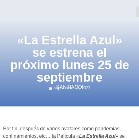
«La Estrella Azul»
se estrena el
próximo lunes 25 de
septiembre
SANTIAGO!
septiembre 18, 2023
Por fin, después de varios avatares como pandemias,
confinamientos, etc… la Película
«La Estrella Azul»
se